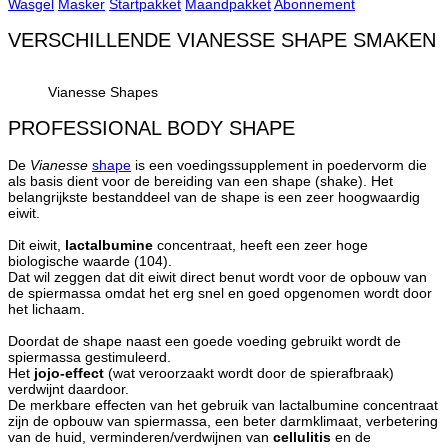
Wasgel
Masker
Startpakket
Maandpakket
Abonnement
VERSCHILLENDE VIANESSE SHAPE SMAKEN
Vianesse Shapes
PROFESSIONAL BODY SHAPE
De
Vianesse
shape
is een voedingssupplement in poedervorm die
als basis dient voor de bereiding van een shape (shake). Het
belangrijkste bestanddeel van de shape is een zeer hoogwaardig
eiwit.
Dit eiwit,
lactalbumine
concentraat, heeft een zeer hoge
biologische waarde (104).
Dat wil zeggen dat dit eiwit direct benut wordt voor de opbouw van
de spiermassa omdat het erg snel en goed opgenomen wordt door
het lichaam.
Doordat de shape naast een goede voeding gebruikt wordt de
spiermassa gestimuleerd.
Het
jojo-effect
(wat veroorzaakt wordt door de spierafbraak)
verdwijnt daardoor.
De merkbare effecten van het gebruik van lactalbumine concentraat
zijn de opbouw van spiermassa, een beter darmklimaat, verbetering
van de huid, verminderen/verdwijnen van
cellulitis
en de