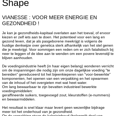
Shape
VIANESSE : VOOR MEER ENERGIE EN
GEZONDHEID !
Je kan je gezondheids-kapitaal overlaten aan het toeval, of ervoor
kiezen er zelf iets aan te doen. Het potentieel voor een lang en
gezond leven, dat je als pasgeborene meekrijgt is volgens de
huidige denkwijze over genetica sterk afhankelijk van het stel genen
die je meekrijgt. Voor sommigen een reden om er zich fatalistisch bij
neer te leggen of de idee aan te wenden om een povere levenstijl te
blijven aanhouden.
De voedingsindustrie heeft (in haar eigen belang) wonderen verricht
om de inspanningen die nodig zijn om onze dagelijkse voeding "te
bereiden" gereduceerd tot het bijeenkieperen van "voor-bewerkte"
komponenten, het openen van een verpakking en het opwarmen
van de inhoud of het overgieten met wat heet water.
Om lang bewaarbaar te zijn bevatten industrieel bewerkte
voedingsmiddelen:
geraffineerde suikers, toegevoegd zout, kleurstoffen (e-nummers)
en bewaarmiddelen.
Het resultaat is snel klaar maar levert geen wezenlijke bijdrage
meer tot het onderhoud van je gezondheid.
Op de verpakking staan de kalorieinhoud (belangrijk deel van