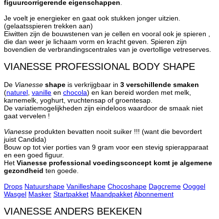
figuurcorrigerende eigenschappen
.
Je voelt je energieker en gaat ook stukken jonger uitzien.
(gelaatsspieren trekken aan)
Eiwitten zijn de bouwstenen van je cellen en vooral ook je spieren ,
die dan weer je lichaam vorm en kracht geven. Spieren zijn
bovendien de verbrandingscentrales van je overtollige vetreserves.
VIANESSE PROFESSIONAL BODY SHAPE
De
Vianesse
shape
is verkrijgbaar in
3 verschillende smaken
(
naturel
,
vanille
en
chocola
) en kan bereid worden met melk,
karnemelk, yoghurt, vruchtensap of groentesap.
De variatiemogelijkheden zijn eindeloos waardoor de smaak niet
gaat vervelen !
Vianesse
produkten bevatten nooit suiker !!! (want die bevordert
juist Candida)
Bouw op tot vier porties van 9 gram voor een stevig spierapparaat
en een goed figuur.
Het
Vianesse professional voedingsconcept komt je algemene
gezondheid
ten goede.
Drops
Natuurshape
Vanilleshape
Chocoshape
Dagcreme
Ooggel
Wasgel
Masker
Startpakket
Maandpakket
Abonnement
VIANESSE ANDERS BEKEKEN