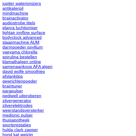
jupiter waterionizers
antikaterpil
mindmachine
brainactivator
audiostrobe titels
elanra luchtioniser
lightair ionflow surface
bodyclock advanced
slaapmachine AUM
darmpoeder psyllium
yaeyama chlorella
spirulina bestellen
klamathalgen online
samenaankoop AFA algen
david wolfe smoothies
afslanktips
gewrichtenpoeder
braintuner
parapulser
pediwell uitproberen
zilvergenerator
zilverelektrodes
weerstandsversterker
medionic pulser
thuisapotheek
sportprestaties
hulda clark zapper
hond kat welzijn