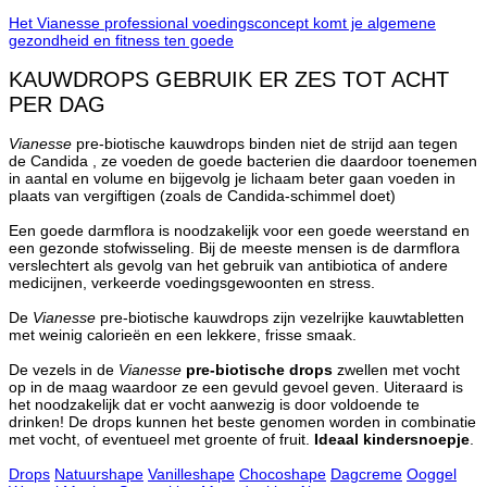
Het Vianesse professional voedingsconcept komt je algemene
gezondheid en fitness ten goede
KAUWDROPS GEBRUIK ER ZES TOT ACHT
PER DAG
Vianesse
pre-biotische kauwdrops binden niet de strijd aan tegen
de Candida , ze voeden de goede bacterien die daardoor toenemen
in aantal en volume en bijgevolg je lichaam beter gaan voeden in
plaats van vergiftigen (zoals de Candida-schimmel doet)
Een goede darmflora is noodzakelijk voor een goede weerstand en
een gezonde stofwisseling. Bij de meeste mensen is de darmflora
verslechtert als gevolg van het gebruik van antibiotica of andere
medicijnen, verkeerde voedingsgewoonten en stress.
De
Vianesse
pre-biotische kauwdrops zijn vezelrijke kauwtabletten
met weinig calorieën en een lekkere, frisse smaak.
De vezels in de
Vianesse
pre-biotische drops
zwellen met vocht
op in de maag waardoor ze een gevuld gevoel geven. Uiteraard is
het noodzakelijk dat er vocht aanwezig is door voldoende te
drinken! De drops kunnen het beste genomen worden in combinatie
met vocht, of eventueel met groente of fruit.
Ideaal kindersnoepje
.
Drops
Natuurshape
Vanilleshape
Chocoshape
Dagcreme
Ooggel