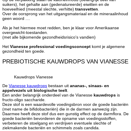
suikers), het gehalte aan (gedenatureerde) eiwitten en de
hoeveelhied (meestal slechte, verhitte)
transvetten
.
Over de oorsprong van het uitgangsmateriaal en de mineraalinhoud
geen woord ....
Als je het hiermee moet redden, ben je klaar voor Amerikaanse
overgewicht-toestanden.
(met alle bijkomende gezondheidsrisico's vandien)
Het
Vianesse professional voedingsconcept
komt je algemene
gezondheid ten goede.
PREBIOTISCHE KAUWDROPS VAN VIANESSE
Kauwdrops Vianesse
De
Vianesse kauwdrops
bestaan uit
ananas-, sinaas- en
appelvezels uit biologische teelt
.
Een ander belangrijk onderdeel van de Vianesse
kauwdrops
is
fructo-oligo saccharide.
Deze stof is een waardevolle voedingsbron voor de goede bacteriën
(met name de bifidobacteriën) die in de darmen aanwezig zijn.
Daarmee heeft deze stof dus een gunstig effect op de darmflora. De
goede bacteriën bevorderen de opname van voedingsstoffen,
verbeteren de stoelgang en verdrijven eventuele slechte of
ziekmakende bacteriën en schimmels zoals candida.